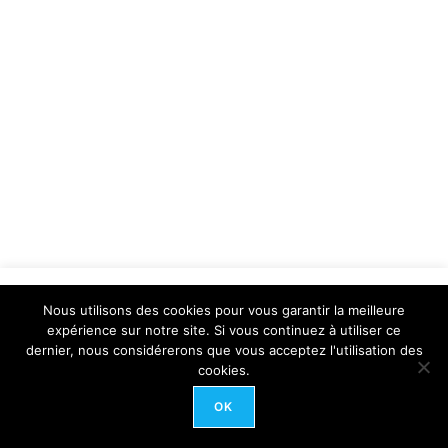
Ce site utilise des cookies pour analyser le trafic via
Nous utilisons des cookies pour vous garantir la meilleure
"Google".
expérience sur notre site. Si vous continuez à utiliser ce
dernier, nous considérerons que vous acceptez l'utilisation des
Accepter
cookies.
Refuser
OK