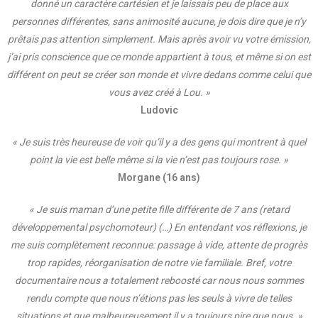
donné un caractère cartésien et je laissais peu de place aux
personnes différentes, sans animosité aucune, je dois dire que je n’y
prêtais pas attention simplement. Mais après avoir vu votre émission,
j’ai pris conscience que ce monde appartient à tous, et même si on est
différent on peut se créer son monde et vivre dedans comme celui que
vous avez créé à Lou. »
Ludovic
« Je suis très heureuse de voir qu’il y a des gens qui montrent à quel
point la vie est belle même si la vie n’est pas toujours rose. »
Morgane (16 ans)
« Je suis maman d’une petite fille différente de 7 ans (retard
développemental psychomoteur) (…) En entendant vos réflexions, je
me suis complètement reconnue: passage à vide, attente de progrès
trop rapides, réorganisation de notre vie familiale. Bref, votre
documentaire nous a totalement reboosté car nous nous sommes
rendu compte que nous n’étions pas les seuls à vivre de telles
situations et que malheureusement il y a toujours pire que nous. »