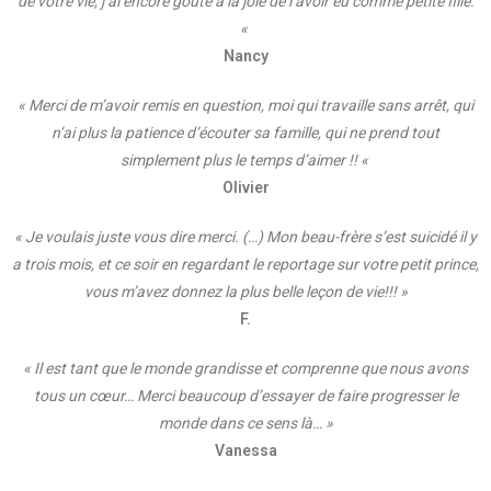
de votre vie, j’ai encore goûté à la joie de l’avoir eu comme petite fille.
«
Nancy
« Merci de m’avoir remis en question, moi qui travaille sans arrêt, qui
n’ai plus la patience d’écouter sa famille, qui ne prend tout
simplement plus le temps d’aimer !! «
Olivier
« Je voulais juste vous dire merci. (…) Mon beau-frère s’est suicidé il y
a trois mois, et ce soir en regardant le reportage sur votre petit prince,
vous m’avez donnez la plus belle leçon de vie!!! »
F.
« Il est tant que le monde grandisse et comprenne que nous avons
tous un cœur… Merci beaucoup d’essayer de faire progresser le
monde dans ce sens là… »
Vanessa