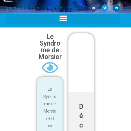
Le
Syndro
me de
Morsier
Le
Syndro
me de
D
Morsie
é
r est
c
une