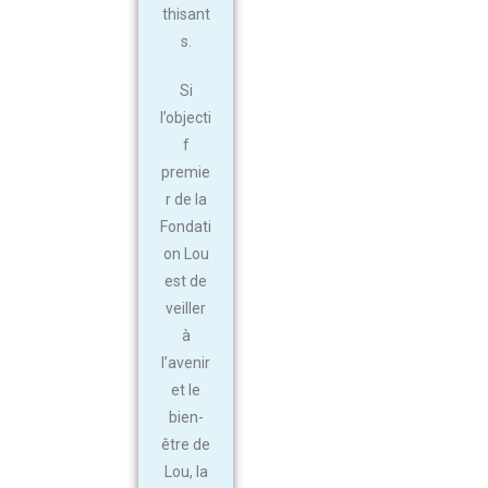
thisant
s.
Si
l’objecti
f
premie
r de la
Fondati
on Lou
est de
veiller
à
l’avenir
et le
bien-
être de
Lou, la