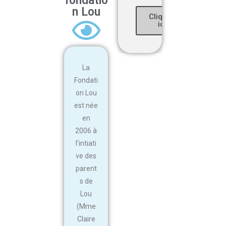
fondatio
n Lou
Cliquez
ici
La
Fondati
on Lou
est née
en
2006 à
l’intiati
ve des
parent
s de
Lou
(Mme
Claire