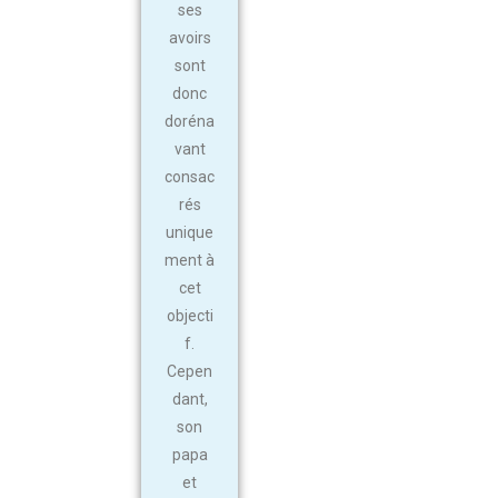
ses
avoirs
sont
donc
doréna
vant
consac
rés
unique
ment à
cet
objecti
f.
Cepen
dant,
son
papa
et