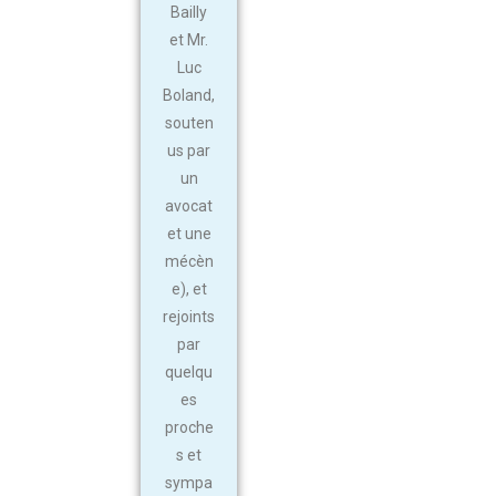
Bailly
et Mr.
Luc
Boland,
souten
us par
un
avocat
et une
mécèn
e), et
rejoints
par
quelqu
es
proche
s et
sympa