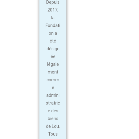
Depuis
2017,
la
Fondati
on a
été
désign
ée
légale
ment
comm
e
admini
stratric
e des
biens
de Lou.
Tous