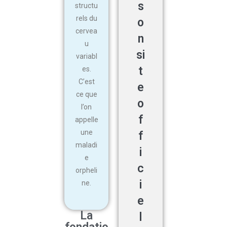
s
structu
rels du
o
cervea
n
u
si
variabl
t
es.
C’est
e
ce que
o
l’on
f
appelle
une
f
maladi
i
e
c
orpheli
i
ne.
e
La
l