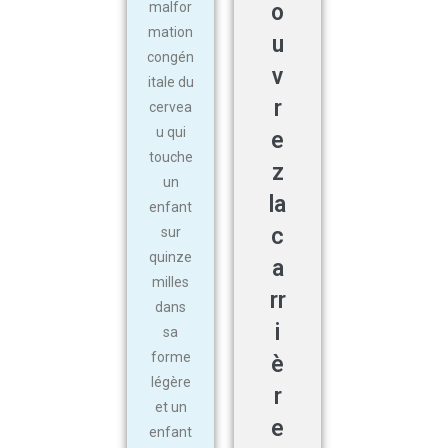
malfor
o
mation
u
congén
v
itale du
r
cervea
u qui
e
touche
z
un
la
enfant
c
sur
quinze
a
milles
rr
dans
i
sa
forme
è
légère
r
et un
e
enfant