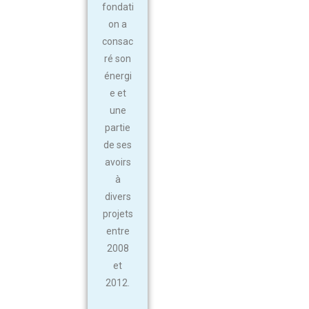
fondati
on a
consac
ré son
énergi
e et
une
partie
de ses
avoirs
à
divers
projets
entre
2008
et
2012.