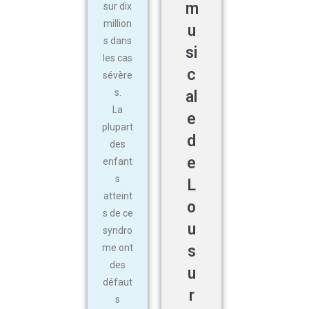
m
sur dix
million
u
s dans
si
les cas
c
sévère
s.
al
La
e
plupart
d
des
e
enfant
s
L
atteint
o
s de ce
u
syndro
me ont
s
des
u
défaut
r
s