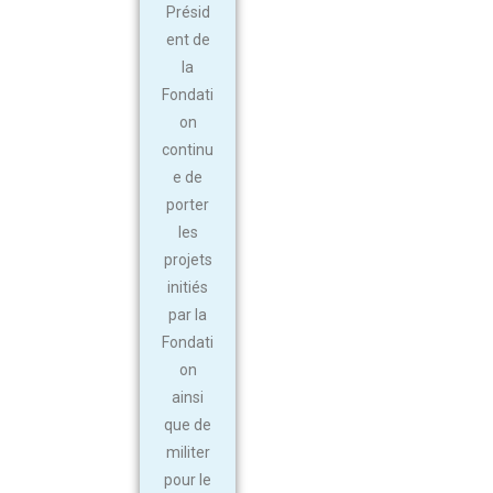
Présid
ent de
la
Fondati
on
continu
e de
porter
les
projets
initiés
par la
Fondati
on
ainsi
que de
militer
pour le