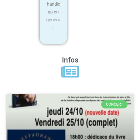
handic
ap en
généra
l.
Infos
CONCERT