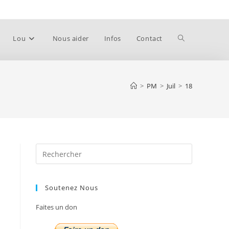
Toggle
Lou
Nous aider
Infos
Contact
website
>
PM
>
Juil
>
18
search
Press
Escape
to
Soutenez Nous
close
the
Faites un don
search
panel.