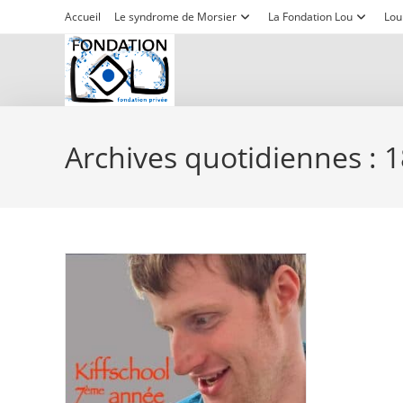
contenu
Skip
Accueil
Le syndrome de Morsier
La Fondation Lou
Lou
principal
to
content
Archives quotidiennes : 18