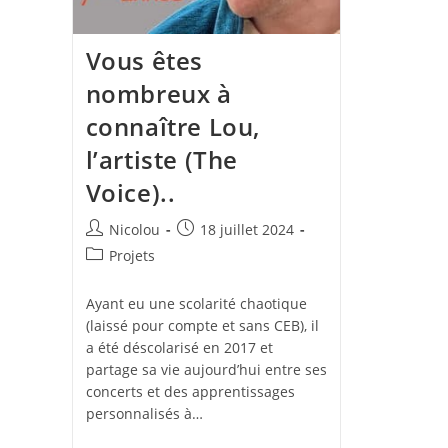
Vous êtes
nombreux à
connaître Lou,
l’artiste (The
Voice)..
Auteur/autrice
Publication
Nicolou
18 juillet 2024
de
publiée :
Post
Projets
la
category:
publication :
Ayant eu une scolarité chaotique
(laissé pour compte et sans CEB), il
a été déscolarisé en 2017 et
partage sa vie aujourd’hui entre ses
concerts et des apprentissages
personnalisés à…